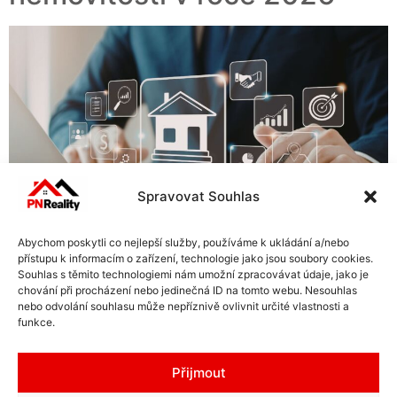
Spravovat Souhlas
Abychom poskytli co nejlepší služby, používáme k ukládání a/nebo
Investice do nemovitostí patří dlouhodobě mezi
přístupu k informacím o zařízení, technologie jako jsou soubory cookies.
nejstabilnější způsoby, jak zhodnotit peníze. Rok 2026
Souhlas s těmito technologiemi nám umožní zpracovávat údaje, jako je
chování při procházení nebo jedinečná ID na tomto webu. Nesouhlas
ale přináší nové podmínky – změny úrokových sazeb,
nebo odvolání souhlasu může nepříznivě ovlivnit určité vlastnosti a
vývoj cen nemovitostí i tlak na efektivitu investic. Pokud
funkce.
přemýšlíte, jak investovat do nemovitostí, je důležité
rozumět nejen základům, ale i aktuálním trendům.
Přijmout
Přinášíme vám kompletního průvodce, který vám ukáže,